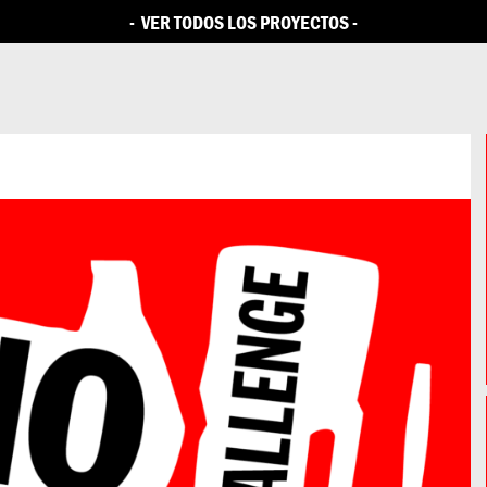
RESÚMENES DE DISEÑO
CIUDAD DE MÉXICO
SOCIOS
PROYECT
-
VER TODOS LOS PROYECTOS
-