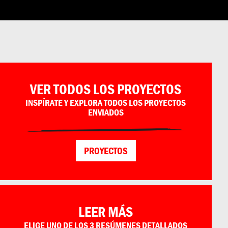
OS
CAMPAÑA
INICIAR SESIÓN
ESPAÑOL
ENGLISH
日本語
PORTUGUÊS
VER TODOS LOS PROYECTOS
INSPÍRATE Y EXPLORA TODOS LOS PROYECTOS
ENVIADOS
PROYECTOS
LEER MÁS
ELIGE UNO DE LOS 3 RESÚMENES DETALLADOS