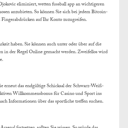
kovic eliminiert, wetten fussball app an wichtigeren
nosen anzubieten. So können Sie sich bei jedem Bitcoin-
n Fingerabdrücken auf Ihr Konto zuzugreifen.
arkeit haben. Sie können auch unter oder über auf die
en in der Regel Online gemacht werden. Zweifellos wird
e.
e erneut das endgültige Schicksal der Schwarz-Weiß-
traktiven Willkommensbonus für Casino und Sport ins
ach Informationen über das sportliche treffen suchen.