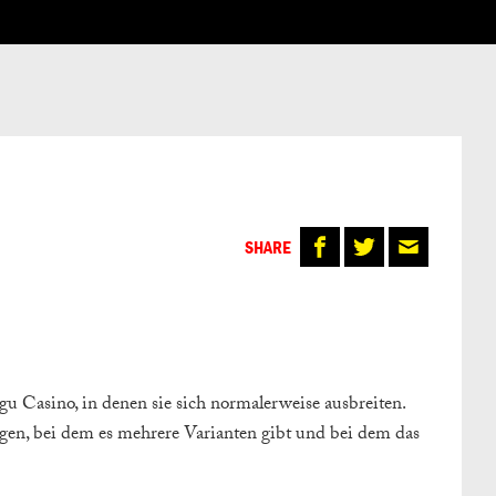
LOG IN
ENGLISH
ESPAÑOL
日本語
PORTUGUÊS
SHARE
agu Casino, in denen sie sich normalerweise ausbreiten.
lgen, bei dem es mehrere Varianten gibt und bei dem das