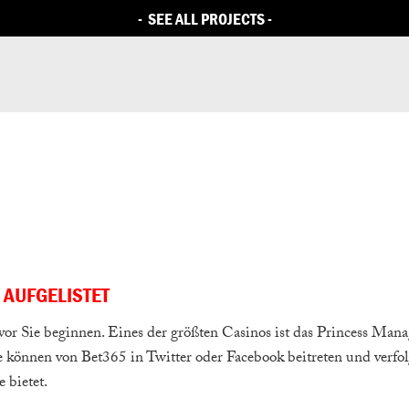
LLENGE
BRIEFS
CITIES
PARTNERS
ENTRIES
CAMPAIGN
-
SEE ALL PROJECTS
-
 AUFGELISTET
, bevor Sie beginnen. Eines der größten Casinos ist das Princess Man
ie können von Bet365 in Twitter oder Facebook beitreten und verfo
 bietet.